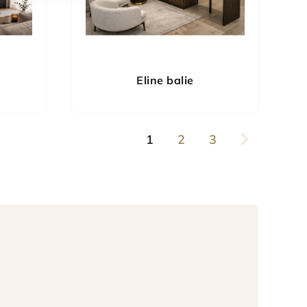
Eline balie
1
2
3