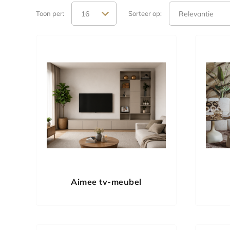
Toon per:
Sorteer op:
Aimee tv-meubel