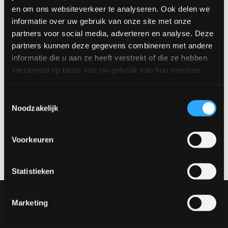
en om ons websiteverkeer te analyseren. Ook delen we
informatie over uw gebruik van onze site met onze
partners voor social media, adverteren en analyse. Deze
partners kunnen deze gegevens combineren met andere
informatie die u aan ze heeft verstrekt of die ze hebben
Barstoel Vogue
verzameld op basis van uw gebruik van hun services.
Toestemmingsselectie
Vragen over onze barkrukken?
Noodzakelijk
Heb je vragen over onze barkrukken? Neem contact op en
stel jouw vraag aan RHB Home & Living.
Voorkeuren
Neem contact op
Statistieken
Onze collectie
Marketing
Meubels
Tafels