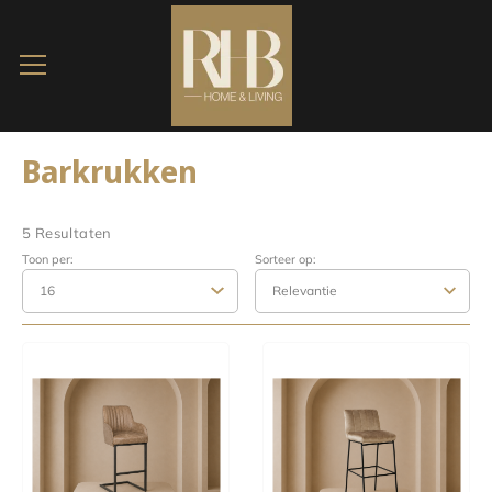
Barkrukken
5 Resultaten
Toon per:
Sorteer op: