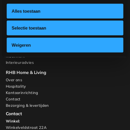
Stoelen
Ontwerp jouw tafel
Alles toestaan
Ontwerp jouw stoel
Inspiratie
Selectie toestaan
Tafels
Banken
Stoelen
Weigeren
Kasten en TV-meubels
Maatwerk
Interieuradvies
RHB Home & Living
Over ons
Hospitality
Kantoorinrichting
Contact
Bezorging & levertijden
Contact
Winkel:
Winkelveldstraat 22A