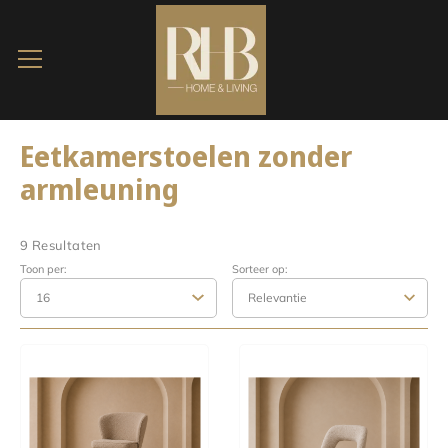
Eetkamerstoelen zonder
armleuning
9 Resultaten
Toon per:
Sorteer op: