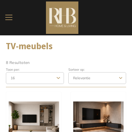
TV-meubels
8 Resultaten
Toon per:
Sorteer op: