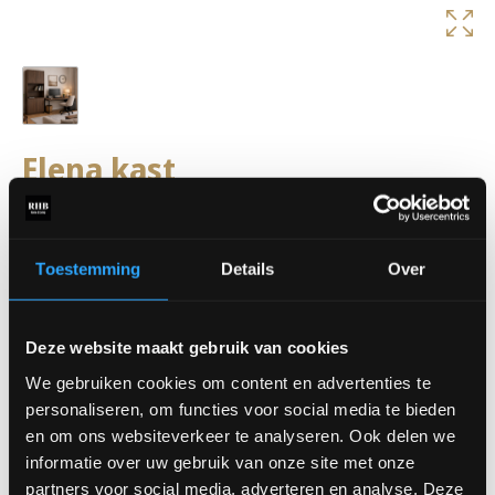
Elena kast
De
Elena kast
combineert praktische opbergruimte met een
stijlvol en functioneel ontwerp. De mix van gesloten vakken en
open schappen zorgt voor een rustige uitstraling én voldoende
Toestemming
Details
Over
ruimte om boeken, accessoires en decoratie mooi te presenteren.
Perfect als stijlvolle toevoeging aan een werk- of leefruimte,
waarbij design en gebruiksgemak naadloos samenkomen.
Deze website maakt gebruik van cookies
Dankzij het tijdloze ontwerp past de Elena kast moeiteloos
binnen verschillende interieurstijlen.
We gebruiken cookies om content en advertenties te
personaliseren, om functies voor social media te bieden
Benieuwd naar de mogelijkheden? Kom langs in onze showroom
en om ons websiteverkeer te analyseren. Ook delen we
en ontdek de Elena wandkast. Dankzij het maatwerk is deze
informatie over uw gebruik van onze site met onze
volledig samen te stellen in verschillende kleuren, opstellingen
partners voor social media, adverteren en analyse. Deze
en afmetingen.