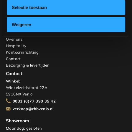
Stoelen
Selectie toestaan
Kasten en TV-meubels
Maatwerk
Interieuradvies
Weigeren
RHB Home & Living
Over ons
Hospitality
Kantoorinrichting
Contact
Bezorging & levertijden
Contact
Winkel:
Winkelveldstraat 22A
5916NX Venlo
0031 (0)77 390 35 42
verkoop@rhbvenlo.nl
Showroom
Maandag: gesloten