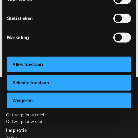
Vierkant
Statistieken
Vragen over onze salontafels?
Marketing
Heb je vragen over onze salontafels? Neem contact op en
stel jouw vraag aan RHB Home & Living.
Neem contact op
Alles toestaan
Selectie toestaan
Onze collectie
Meubels
Weigeren
Tafels
Stoelen
Ontwerp jouw tafel
Ontwerp jouw stoel
Inspiratie