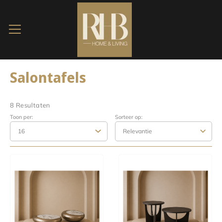
Salontafels
8 Resultaten
Toon per:
Sorteer op: