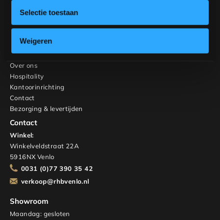
Stoelen
Selectie toestaan
Kasten en TV-meubels
Maatwerk
Interieuradvies
Weigeren
RHB Home & Living
Over ons
Hospitality
Kantoorinrichting
Contact
Bezorging & levertijden
Contact
Winkel:
Winkelveldstraat 22A
5916NX Venlo
0031 (0)77 390 35 42
verkoop@rhbvenlo.nl
Showroom
Maandag: gesloten