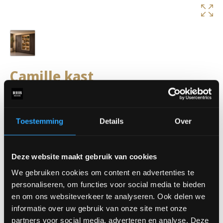
Camille kast
De
Camille kast
straalt luxe en modern design uit. De
combinatie van gesloten opbergruimte en sfeervolle open
vakken met verlichting zorgt voor een stijlvolle en warme
Toestemming
Details
Over
uitstraling in ieder interieur. Perfect om decoratie, boeken en
accessoires extra in de kijker te zetten, terwijl je tegelijkertijd
geniet van voldoende praktische opbergruimte. Dankzij het
Deze website maakt gebruik van cookies
tijdloze ontwerp past de Camille kast moeiteloos binnen diverse
woonstijlen.
We gebruiken cookies om content en advertenties te
personaliseren, om functies voor social media te bieden
Benieuwd naar de mogelijkheden? Kom langs in onze showroom
en om ons websiteverkeer te analyseren. Ook delen we
en ontdek de Camille wandkast. Dankzij het maatwerk is deze
informatie over uw gebruik van onze site met onze
volledig samen te stellen in verschillende kleuren, opstellingen
partners voor social media, adverteren en analyse. Deze
en afmetingen.