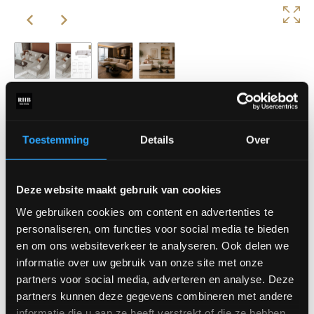
Edward
Edward bank is een elementenbank met een strak design en
Toestemming
Details
Over
een warme, moderne uitstraling. De zachte stof, slanke pootjes
en comfortabele chaise longue maken deze bank een stijlvolle
toevoeging aan ieder interieur.
Deze website maakt gebruik van cookies
Met de losse elementen stel je eenvoudig jouw ideale opstelling
We gebruiken cookies om content en advertenties te
samen. Kom de Edward bank bekijken in onze showroom!
personaliseren, om functies voor social media te bieden
Deze bank is in verschillende stoffen en opstellingen
en om ons websiteverkeer te analyseren. Ook delen we
beschikbaar.
informatie over uw gebruik van onze site met onze
Prijs is vanaf €2038,-
partners voor social media, adverteren en analyse. Deze
partners kunnen deze gegevens combineren met andere
Maak een afspraak
informatie die u aan ze heeft verstrekt of die ze hebben