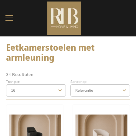
Eetkamerstoelen met
armleuning
34 Resultaten
Toon per:
Sorteer op: