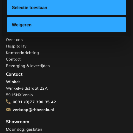
Stoelen
Selectie toestaan
Kasten en TV-meubels
Maatwerk
Interieuradvies
Weigeren
RHB Home & Living
Over ons
Hospitality
Kantoorinrichting
Contact
Bezorging & levertijden
Contact
Winkel:
Winkelveldstraat 22A
5916NX Venlo
0031 (0)77 390 35 42
verkoop@rhbvenlo.nl
Showroom
Maandag: gesloten