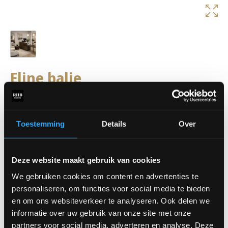
Eline balie
De
Eline balie
combineert stijl, functionaliteit en een luxe
uitstraling in één elegant ontwerp. De strakke lijnen en slimme
indeling maken deze kast perfect als stijlvolle werkplek of
Toestemming
Details
Over
ontvangstruimte. Dankzij de combinatie van praktische
opbergruimte en een geïntegreerd bureau creëer je moeiteloos
een rustige en professionele uitstraling. Het tijdloze design past
Deze website maakt gebruik van cookies
perfect binnen zowel moderne woonruimtes als zakelijke
interieurs.
We gebruiken cookies om content en advertenties te
personaliseren, om functies voor social media te bieden
Benieuwd naar de mogelijkheden? Kom langs in onze showroom
en om ons websiteverkeer te analyseren. Ook delen we
en ontdek de Eline balie. Dankzij het maatwerk is deze volledig
informatie over uw gebruik van onze site met onze
samen te stellen in verschillende kleuren, opstellingen en
partners voor social media, adverteren en analyse. Deze
afmetingen.