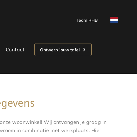
Team RHB
Contact
Ontwerp jouw tafel
egevens
 onze woonwinkel! Wij ontvangen je graag in
wroom in combinatie met werkplaats. Hier