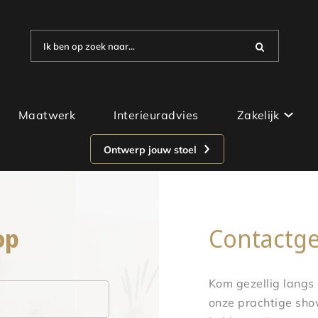
Ik ben op zoek naar...
Maatwerk
Interieuradvies
Zakelijk
Ontwerp jouw stoel
op
Contactg
Kom gezellig langs
onze prachtige sho