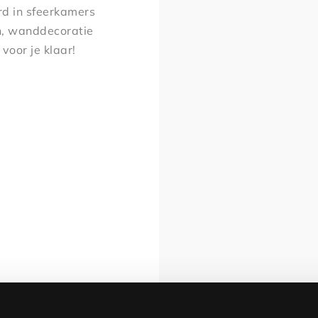
d in sfeerkamers
en, wanddecoratie
voor je klaar!
uur