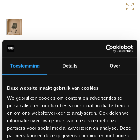
Eetkamerstoel Jelt
Eetkamerstoel Jelt combineert een stoere uitstraling met
praktisch comfort. De slanke lijnen en compacte vorm maken
Toestemming
Details
Over
deze stoel perfect voor kleinere én grotere eettafels.
Afmetingen:
Deze website maakt gebruik van cookies
Breedte: 45 cm
Diepte: 52 cm
We gebruiken cookies om content en advertenties te
Rughoogte: 84 cm
personaliseren, om functies voor social media te bieden
Zithoogte: 50 cm
en om ons websiteverkeer te analyseren. Ook delen we
informatie over uw gebruik van onze site met onze
Verkrijgbaar in diverse stoffen.
partners voor social media, adverteren en analyse. Deze
Prijs is vanaf €79,-
partners kunnen deze gegevens combineren met andere