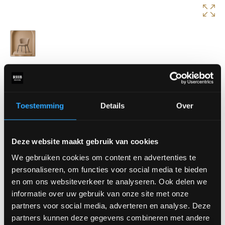
Eetkamerstoel Admit
Eetkamerstoel Admit heeft een modern en luchtig design dat
direct sfeer brengt aan de eettafel. De comfortabele zitting en
Toestemming
Details
Over
subtiele ronde vormen zorgen voor een eigentijdse uitstraling.
Afmetingen:
Deze website maakt gebruik van cookies
Breedte: 60 cm
Diepte: 50 cm
We gebruiken cookies om content en advertenties te
Rughoogte: 78 cm
personaliseren, om functies voor social media te bieden
Zithoogte: 50 cm
en om ons websiteverkeer te analyseren. Ook delen we
informatie over uw gebruik van onze site met onze
Verkrijgbaar in diverse stoffen.
partners voor social media, adverteren en analyse. Deze
Prijs is vanaf €209,-
partners kunnen deze gegevens combineren met andere