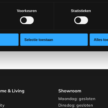
Voorkeuren
Statistieken
Wil je dit product in
ontdek de verschillen
Selectie toestaan
Alles to
afspraak via
verkoop@
me & Living
Showroom
s
Maandag: gesloten
ity
Dinsdag: gesloten