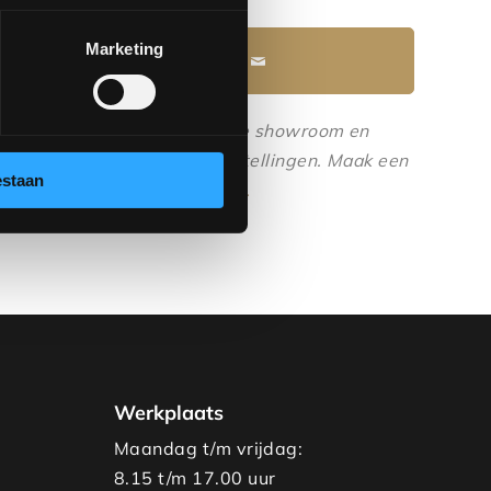
Marketing
Maak een afspraak
 het echt bekijken? Bezoek onze showroom en
de materialen, kleuren en opstellingen.
Maak een
estaan
rhbvenlo.nl
of
077-3903542
.
Werkplaats
Maandag t/m vrijdag:
8.15 t/m 17.00 uur