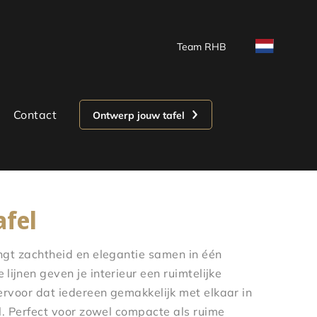
Team RHB
Contact
Ontwerp jouw tafel
afel
ngt zachtheid en elegantie samen in één
lijnen geven je interieur een ruimtelijke
 ervoor dat iedereen gemakkelijk met elkaar in
el. Perfect voor zowel compacte als ruime