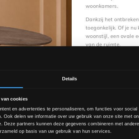
woonkamers.
Dankzij het ontbreken
toegankelijk. Of je nu
woonstijl, een ovale e
van de ruimte.
Benieuwd naar alle m
ontdek alle beschikb
onderstellen. Bezoek
Details
eettafel volledig na
Beschikbare afmetin
 van cookies
160 x 110 cm
ent en advertenties te personaliseren, om functies voor social
180 x 110 cm
. Ook delen we informatie over uw gebruik van onze site met on
200 x 110 cm
e. Deze partners kunnen deze gegevens combineren met andere i
220 x 120 cm
erzameld op basis van uw gebruik van hun services.
260 x 120 cm