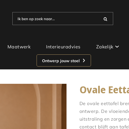
Ik ben op zoek naar...
Maatwerk
Interieuradvies
Zakelijk
Ontwerp jouw stoel
Ovale Eett
De ovale eettafel bre
ontwerp. De vloeiende 
uitstraling en zorgen
contact blijft aan taf