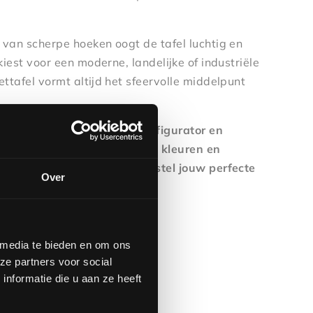
 van scherpe hoeken oogt de tafel luchtig en
 kiest voor een moderne, landelijke of industriële
ettafel vormt altijd het sfeervolle middelpunt
ogelijkheden? Bekijk de configurator en
are afmetingen, bladvormen, kleuren en
 onze showroom in Venlo en stel jouw perfecte
Over
ar wens samen.
gen:
 media te bieden en om ons
ze partners voor social
nformatie die u aan ze heeft