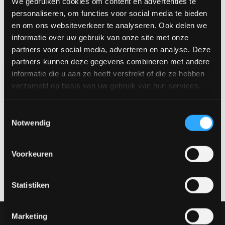
We gebruiken cookies om content en advertenties te
Größen, Plattenformen, Farben und Gestelle. Besuchen Sie
personaliseren, om functies voor social media te bieden
unseren Showroom in Venlo und konfigurieren Sie Ihren
en om ons websiteverkeer te analyseren. Ook delen we
perfekten Esstisch nach Ihren Wünschen.
informatie over uw gebruik van onze site met onze
Verfügbare Größen:
partners voor social media, adverteren en analyse. Deze
160 x 110 cm
partners kunnen deze gegevens combineren met andere
180 x 110 cm
informatie die u aan ze heeft verstrekt of die ze hebben
200 x 110 cm
verzameld op basis van uw gebruik van hun services.
220 x 120 cm
260 x 120 cm
Toestemmingsselectie
Vereinbaren Sie einen Termin
Notwendig
Möchtest du dir dieses Produkt in natura ansehen? Besuche
unseren Showroom und entdecke die verschiedenen
Voorkeuren
Materialien, Farben und Aufstellungen.
Vereinbaren Sie einen
Termin über
verkoop@rhbvenlo.nl
oder
077-3903542
.
Statistiken
Marketing
Unsere Sammlung