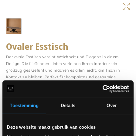
Ovaler Esstisch
Der ovale Esstisch vereint Weichheit und Eleganz in einem
Design. Die fließenden Linien verleihen Ihrem Interieur ein
großzügiges Gefühl und machen es allen leicht, am Tisch in
Kontakt zu bleiben. Perfekt für kompakte und geräumige
Wohnräume.
Dank der fehlenden scharfen Ecken wirkt der Tisch luftig und
zugänglich. Egal, ob Sie sich für einen modernen, rustikalen
Toestemming
Details
Over
oder industriellen Wohnstil entscheiden, ein ovaler Esstisch wird
immer das stimmungsvolle Herzstück des Raumes sein.
Sind Sie neugierig auf die vielen Möglichkeiten? Sehen Sie
Deze website maakt gebruik van cookies
sich den Konfigurator an und entdecken Sie alle verfügbaren