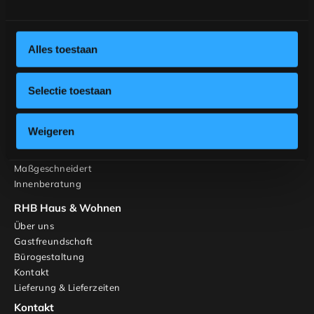
Möbel
Tische
Stühle
Alles toestaan
Gestalten Sie Ihren Tisch
Gestalten Sie Ihren Stuhl
Inspiration
Selectie toestaan
Tische
Banken
Weigeren
Stühle
Schränke und TV-Möbel
Maßgeschneidert
Innenberatung
RHB Haus & Wohnen
Über uns
Gastfreundschaft
Bürogestaltung
Kontakt
Lieferung & Lieferzeiten
Kontakt