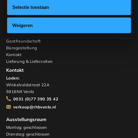
Schränke und TV-Möbel
Selectie toestaan
Maßgeschneidert
Innenberatung
Weigeren
RHB Haus & Wohnen
Über uns
Gastfreundschaft
Bürogestaltung
Kontakt
Lieferung & Lieferzeiten
Kontakt
Laden:
Winkelveldstraat 22A
5916NX Venlo
0031 (0)77 390 35 42
verkoop@rhbvenlo.nl
Ausstellungsraum
Montag: geschlossen
Dienstag: geschlossen