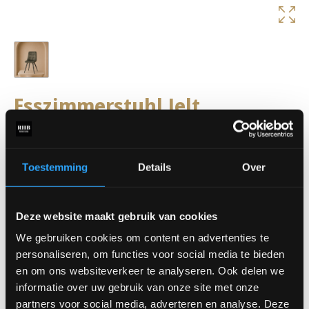
Esszimmerstuhl Jelt
Der Esszimmerstuhl Jelt verbindet einen robusten Look mit
praktischem Komfort. Seine schlanken Linien und seine
kompakte Form machen diesen Stuhl perfekt für kleinere und
Toestemming
Details
Over
größere Esstische.
Abmessungen:
Breite: 45 cm
Deze website maakt gebruik van cookies
Tiefe: 52 cm
We gebruiken cookies om content en advertenties te
Rückenhöhe: 84 cm
personaliseren, om functies voor social media te bieden
Sitzhöhe: 50 cm
en om ons websiteverkeer te analyseren. Ook delen we
Erhältlich in verschiedenen Stoffen.
informatie over uw gebruik van onze site met onze
Der Preis beginnt bei 79,- €
partners voor social media, adverteren en analyse. Deze