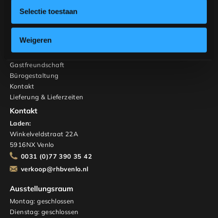
Schränke und TV-Möbel
Selectie toestaan
Maßgeschneidert
Innenberatung
Weigeren
RHB Haus & Wohnen
Über uns
Gastfreundschaft
Bürogestaltung
Kontakt
Lieferung & Lieferzeiten
Kontakt
Laden:
Winkelveldstraat 22A
5916NX Venlo
0031 (0)77 390 35 42
verkoop@rhbvenlo.nl
Ausstellungsraum
Montag: geschlossen
Dienstag: geschlossen