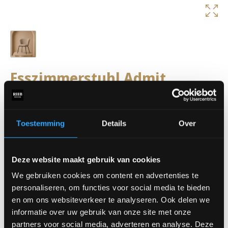
Esszimmerstuhl Admit
Der Esszimmerstuhl Admit hat ein modernes und luftiges
Design, das sofortige Atmosphäre an den Esstisch bringt. Der
bequeme Sitz und die subtilen runden Formen sorgen für einen
Toestemming
Details
Over
zeitgenössischen Look.
Abmessungen:
Breite: 60 cm
Deze website maakt gebruik van cookies
Tiefe: 50 cm
We gebruiken cookies om content en advertenties te
Rückenhöhe: 78 cm
personaliseren, om functies voor social media te bieden
Sitzhöhe: 50 cm
en om ons websiteverkeer te analyseren. Ook delen we
Erhältlich in verschiedenen Stoffen.
informatie over uw gebruik van onze site met onze
Der Preis beginnt bei 209,- €
partners voor social media, adverteren en analyse. Deze