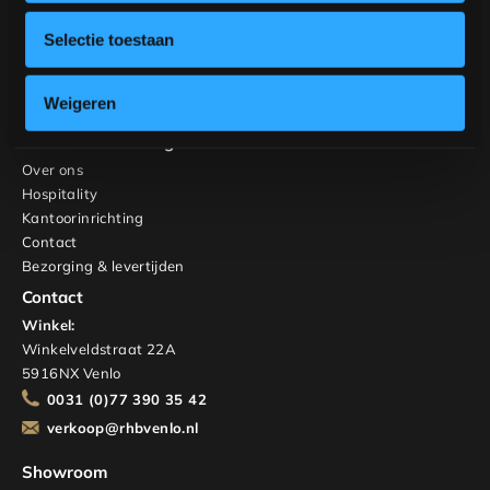
Banken
Stoelen
Selectie toestaan
Kasten en TV-meubels
Maatwerk
Weigeren
Interieuradvies
RHB Home & Living
Over ons
Hospitality
Kantoorinrichting
Contact
Bezorging & levertijden
Contact
Winkel:
Winkelveldstraat 22A
5916NX Venlo
0031 (0)77 390 35 42
verkoop@rhbvenlo.nl
Showroom