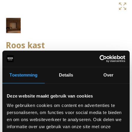
Roos kast
De
Roos kast
combineert luxe maatwerk met een warme en
sfeervolle uitstraling. De strakke kastenwand biedt volop
opbergruimte, terwijl de geïntegreerde zitnis en haard zorgen
voor extra comfort en karakter in de ruimte. Dankzij het
Toestemming
Details
Over
minimalistische ontwerp en de slimme indeling creëer je
eenvoudig een rustige en stijlvolle leefomgeving. Een echte
blikvanger waarin functionaliteit, sfeer en elegantie perfect
Deze website maakt gebruik van cookies
samenkomen.
We gebruiken cookies om content en advertenties te
Benieuwd naar de mogelijkheden? Kom langs in onze showroom
personaliseren, om functies voor social media te bieden
en ontdek de Roos wandkast. Dankzij het maatwerk is deze
en om ons websiteverkeer te analyseren. Ook delen we
volledig samen te stellen in verschillende kleuren, opstellingen
informatie over uw gebruik van onze site met onze
en afmetingen.