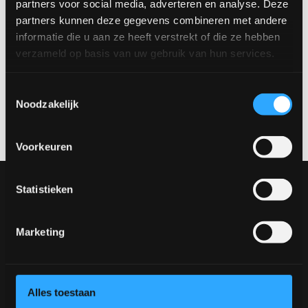
partners voor social media, adverteren en analyse. Deze
partners kunnen deze gegevens combineren met andere
Zoals getoond: Hoogte: 260 cm | Breedte: 370,7 cm | Diepte: 60
cm
informatie die u aan ze heeft verstrekt of die ze hebben
verzameld op basis van uw gebruik van hun services.
Maak een afspraak
Toestemmingsselectie
Wil je dit product in het echt bekijken? Bezoek onze showroom
Noodzakelijk
en ontdek de verschillende materialen, kleuren en opstellingen.
Maak een afspraak via
verkoop@rhbvenlo.nl
of
077-3903542
.
Voorkeuren
Onze collectie
Statistieken
Meubels
Tafels
Stoelen
Marketing
Ontwerp jouw tafel
Ontwerp jouw stoel
Inspiratie
Alles toestaan
Tafels