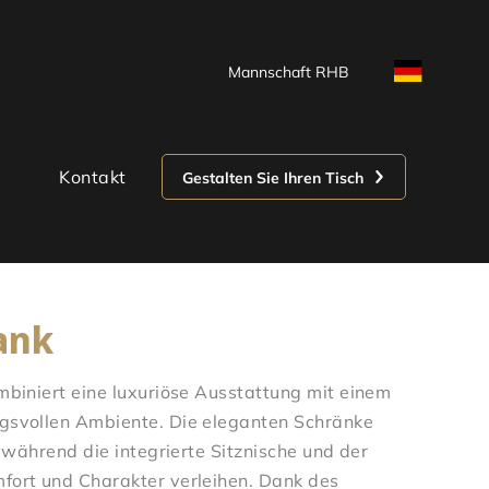
Mannschaft RHB
Kontakt
Gestalten Sie Ihren Tisch
ank
biniert eine luxuriöse Ausstattung mit einem
svollen Ambiente. Die eleganten Schränke
 während die integrierte Sitznische und der
ort und Charakter verleihen. Dank des