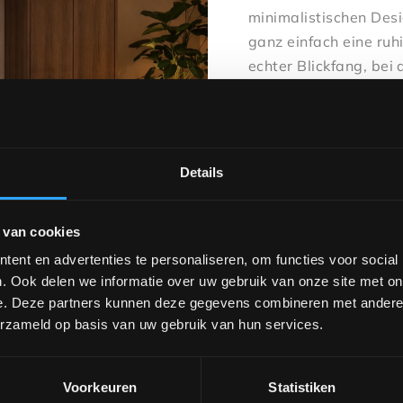
minimalistischen Desi
ganz einfach eine ruh
echter Blickfang, bei
perfekt zusammenpas
Neugierig auf die Mög
Showroom vorbei und
Details
der maßgeschneiderte
Wünschen in verschi
zusammenstellen.
 van cookies
ent en advertenties te personaliseren, om functies voor social
Wie abgebildet: Höhe:
. Ook delen we informatie over uw gebruik van onze site met on
e. Deze partners kunnen deze gegevens combineren met andere i
erzameld op basis van uw gebruik van hun services.
Möchtest du dir diese
Voorkeuren
Statistiken
Showroom und entdeck