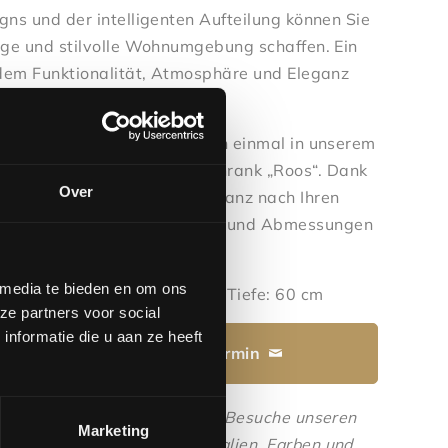
gns und der intelligenten Aufteilung können Sie
ige und stilvolle Wohnumgebung schaffen. Ein
 dem Funktionalität, Atmosphäre und Eleganz
sen.
lichkeiten? Schauen Sie doch einmal in unserem
 entdecken Sie den Wandschrank „Roos“. Dank
Over
n Ausführung lässt er sich ganz nach Ihren
edenen Farben, Anordnungen und Abmessungen
 media te bieden en om ons
 260 cm | Breite: 370,7 cm | Tiefe: 60 cm
ze partners voor social
nformatie die u aan ze heeft
Vereinbaren Sie einen Termin
s Produkt in natura ansehen? Besuche unseren
Marketing
e die verschiedenen Materialien, Farben und