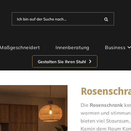
Ich bin auf der Suche nach...
Maßgeschneidert
Innenberatung
Business
Gestalten Sie Ihren Stuhl
Rosenschr
Die
Rosenschrank
kom
warmen und stimmung
bieten viel Stauraum,
Kamin dem Raum Komf