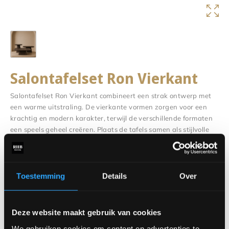
Salontafelset Ron Vierkant
Salontafelset Ron Vierkant combineert een strak ontwerp met
een warme uitstraling. De vierkante vormen zorgen voor een
krachtig en modern karakter, terwijl de verschillende formaten
een speels geheel creëren. Plaats de tafels samen als stijlvolle
set of gebruik ze afzonderlijk voor extra flexibiliteit in je
woonkamer.
Dankzij het tijdloze design past salontafelset Ron Vierkant
Toestemming
Details
Over
moeiteloos in uiteenlopende interieurstijlen. Van modern en
industrieel tot landelijk en eigentijds: deze tafels vormen een
praktische én sfeervolle toevoeging aan iedere zithoek.
Deze website maakt gebruik van cookies
Benieuwd naar alle mogelijkheden? Bezoek onze showroom
We gebruiken cookies om content en advertenties te