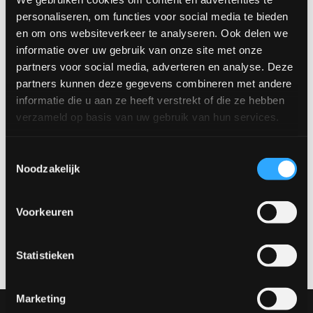
in Venlo en ontdek de verschillende uitvoeringen, kleuren en
personaliseren, om functies voor social media te bieden
materialen.
en om ons websiteverkeer te analyseren. Ook delen we
Beschikbare afmetingen:
informatie over uw gebruik van onze site met onze
Groot: 80 x 80 cm
partners voor social media, adverteren en analyse. Deze
Middel: 60 x 60 cm
partners kunnen deze gegevens combineren met andere
Klein: 40 x 40 cm
informatie die u aan ze heeft verstrekt of die ze hebben
Prijs:
verzameld op basis van uw gebruik van hun services.
Klein: €219,-
Middel: €319,-
Toestemmingsselectie
Groot: €379,-
Noodzakelijk
Maak een afspraak
Voorkeuren
Wil je dit product in het echt bekijken? Bezoek onze showroom
en ontdek de verschillende materialen, kleuren en opstellingen.
Maak een afspraak via
verkoop@rhbvenlo.nl
of
077-3903542
.
Statistieken
Marketing
Onze collectie