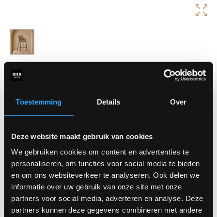
Barstoel Joni
Barstoel Joni heeft een moderne uitstraling met comfortabele
armleuningen en een slank metalen frame. Perfect voor aan een
Toestemming
Details
Over
kookeiland of bartafel.
Afmetingen:
Deze website maakt gebruik van cookies
Breedte: 51 cm
Diepte: 53 cm
We gebruiken cookies om content en advertenties te
Rughoogte: 107 cm
personaliseren, om functies voor social media te bieden
Zithoogte: 78 cm
en om ons websiteverkeer te analyseren. Ook delen we
informatie over uw gebruik van onze site met onze
Verkrijgbaar in diverse stoffen.
partners voor social media, adverteren en analyse. Deze
Prijs is vanaf €159,-
partners kunnen deze gegevens combineren met andere