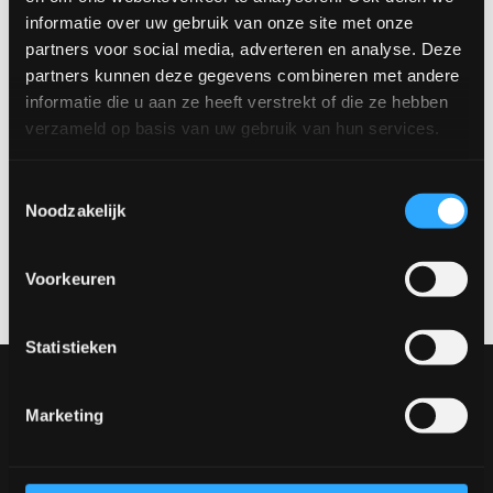
perfecte eettafel volledig naar wens samen.
informatie over uw gebruik van onze site met onze
Beschikbare afmetingen:
partners voor social media, adverteren en analyse. Deze
Ø120 cm
partners kunnen deze gegevens combineren met andere
Ø130 cm
informatie die u aan ze heeft verstrekt of die ze hebben
Ø140 cm
verzameld op basis van uw gebruik van hun services.
Ø150 cm
Toestemmingsselectie
Maak een afspraak
Noodzakelijk
Wil je dit product in het echt bekijken? Bezoek onze showroom
en ontdek de verschillende materialen, kleuren en opstellingen.
Voorkeuren
Maak een afspraak via
verkoop@rhbvenlo.nl
of
077-3903542
.
Statistieken
Onze collectie
Meubels
Marketing
Tafels
Stoelen
Ontwerp jouw tafel