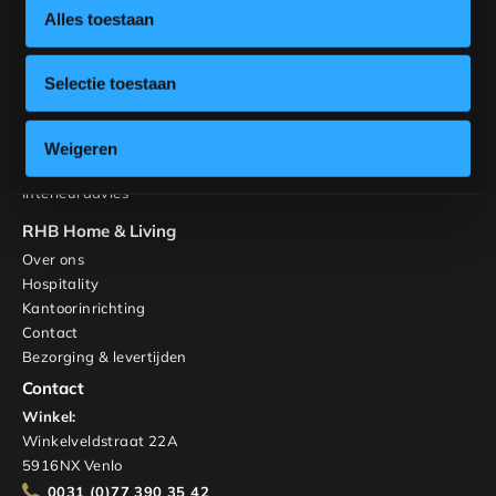
Ontwerp jouw stoel
Alles toestaan
Inspiratie
Tafels
Selectie toestaan
Banken
Stoelen
Kasten en TV-meubels
Weigeren
Maatwerk
Interieuradvies
RHB Home & Living
Over ons
Hospitality
Kantoorinrichting
Contact
Bezorging & levertijden
Contact
Winkel:
Winkelveldstraat 22A
5916NX Venlo
0031 (0)77 390 35 42