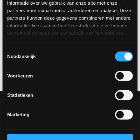
ontdek alle beschikbare afmetingen, bladvormen, kleuren en
informatie over uw gebruik van onze site met onze
onderstellen. Bezoek onze showroom in Venlo en stel jouw
partners voor social media, adverteren en analyse. Deze
perfecte bartafel volledig naar wens samen.
partners kunnen deze gegevens combineren met andere
informatie die u aan ze heeft verstrekt of die ze hebben
Beschikbare afmetingen:
verzameld op basis van uw gebruik van hun services.
130 x 70 cm
Maak een afspraak
Toestemmingsselectie
Noodzakelijk
Wil je dit product in het echt bekijken? Bezoek onze showroom
en ontdek de verschillende materialen, kleuren en opstellingen.
Maak een afspraak via
verkoop@rhbvenlo.nl
of
077-3903542
.
Voorkeuren
Statistieken
Onze collectie
Meubels
Marketing
Tafels
Stoelen
Ontwerp jouw tafel
Ontwerp jouw stoel