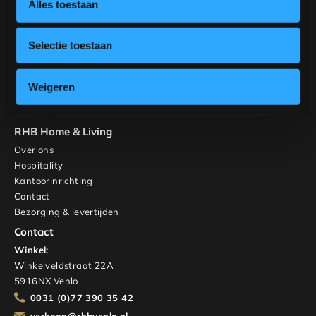
Alles toestaan
Inspiratie
Tafels
Banken
Selectie toestaan
Stoelen
Kasten en TV-meubels
Weigeren
Maatwerk
Interieuradvies
RHB Home & Living
Over ons
Hospitality
Kantoorinrichting
Contact
Bezorging & levertijden
Contact
Winkel:
Winkelveldstraat 22A
5916NX Venlo
0031 (0)77 390 35 42