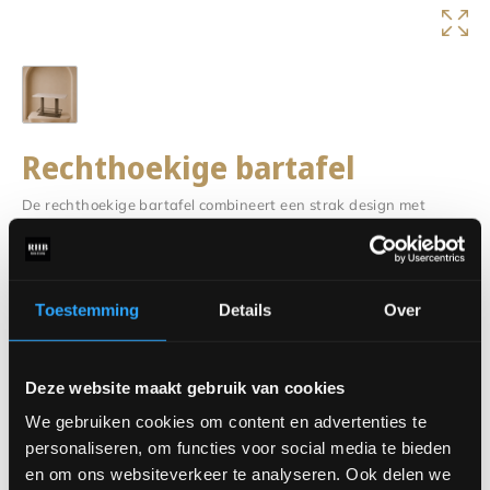
Rechthoekige bartafel
De rechthoekige bartafel combineert een strak design met
optimaal gebruiksgemak. Het royale blad biedt voldoende
ruimte om gezellig te ontbijten, te borrelen of samen te werken.
Dankzij de moderne uitstraling vormt deze bartafel een stijlvolle
toevoeging aan ieder interieur.
Toestemming
Details
Over
De stevige basis zorgt voor een stabiele constructie, terwijl de
verschillende afwerkingsmogelijkheden ervoor zorgen dat je de
Deze website maakt gebruik van cookies
tafel volledig kunt afstemmen op jouw woonstijl. Een ideale
keuze voor wie op zoek is naar een praktische én sfeervolle
We gebruiken cookies om content en advertenties te
bartafel.
personaliseren, om functies voor social media te bieden
en om ons websiteverkeer te analyseren. Ook delen we
Benieuwd naar alle mogelijkheden? Bekijk de configurator en