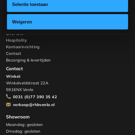
Kasten en TV-meubels
Selectie toestaan
Maatwerk
Interieuradvies
Weigeren
RHB Home & Living
Over ons
Hospitality
Kantoorinrichting
Contact
Bezorging & levertijden
Contact
Winkel:
Winkelveldstraat 22A
5916NX Venlo
0031 (0)77 390 35 42
verkoop@rhbvenlo.nl
Showroom
Maandag: gesloten
Dinsdag: gesloten