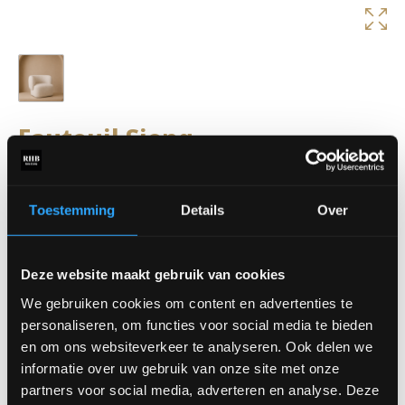
Fauteuil Sjeng
Fauteuil Sjeng valt direct op door zijn zachte, organische
vormen en uitnodigende uitstraling. Deze comfortabele fauteuil
is de ideale plek om heerlijk te ontspannen met een goed boek of
Toestemming
Details
Over
een kop koffie. Dankzij de ruime keuze aan stoffen creëer je
eenvoudig jouw eigen favoriete uitvoering.
Deze website maakt gebruik van cookies
Afmetingen:
Breedte: 80 cm
We gebruiken cookies om content en advertenties te
Diepte: 80 cm
personaliseren, om functies voor social media te bieden
Rughoogte: 89 cm
en om ons websiteverkeer te analyseren. Ook delen we
Zithoogte: 50 cm
informatie over uw gebruik van onze site met onze
partners voor social media, adverteren en analyse. Deze
Verkrijgbaar in diverse stoffen.