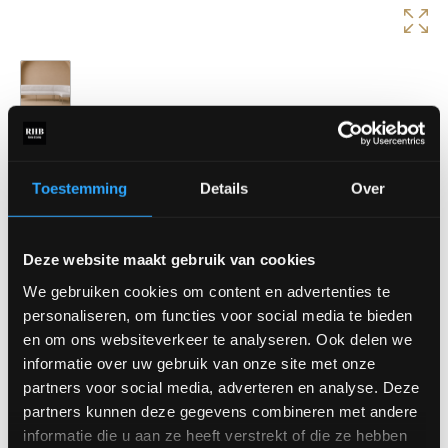
Eetkamerbank Febe
Eetkamerbank Febe is een moderne en royale eetkamerbank die
Toestemming
Details
Over
direct opvalt in de ruimte. Dankzij de hoekopstelling en
comfortabele zit geniet je van extra veel sfeer en zitcomfort aan
tafel.
Deze website maakt gebruik van cookies
Afmetingen:
We gebruiken cookies om content en advertenties te
Lengte: 180 cm + corner
personaliseren, om functies voor social media te bieden
en om ons websiteverkeer te analyseren. Ook delen we
Verkrijgbaar in diverse stoffen en uitvoeringen.
informatie over uw gebruik van onze site met onze
Prijs is vanaf €1764,-
partners voor social media, adverteren en analyse. Deze
Maak een afspraak
partners kunnen deze gegevens combineren met andere
informatie die u aan ze heeft verstrekt of die ze hebben