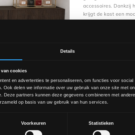
accessoires. Dankzij 
krijgt de kast een mode
een dressing, slaapk
geven ruimte om favor
gesloten delen zorgen
Benieuwd naar de mo
Details
ontdek het Vivienne d
samen te stellen in ve
 van cookies
Zoals getoond: Hoogte
ent en advertenties te personaliseren, om functies voor social
. Ook delen we informatie over uw gebruik van onze site met on
e. Deze partners kunnen deze gegevens combineren met andere i
erzameld op basis van uw gebruik van hun services.
Wil je dit product in
Voorkeuren
Statistieken
ontdek de verschillen
afspraak via
verkoop@