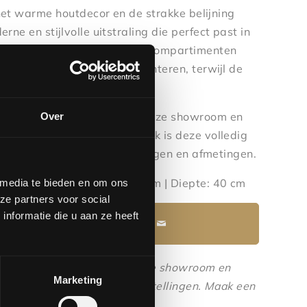
het warme houtdecor en de strakke belijning
rne en stijlvolle uitstraling die perfect past in
amer of inloopkast. De open compartimenten
iete items sfeervol te presenteren, terwijl de
 voor rust en overzicht.
gelijkheden? Kom langs in onze showroom en
Over
ressoir. Dankzij het maatwerk is deze volledig
rschillende kleuren, opstellingen en afmetingen.
: 100 cm | Breedte: 310,8 cm | Diepte: 40 cm
 media te bieden en om ons
ze partners voor social
nformatie die u aan ze heeft
Maak een afspraak
 het echt bekijken? Bezoek onze showroom en
Marketing
de materialen, kleuren en opstellingen.
Maak een
rhbvenlo.nl
of
077-3903542
.