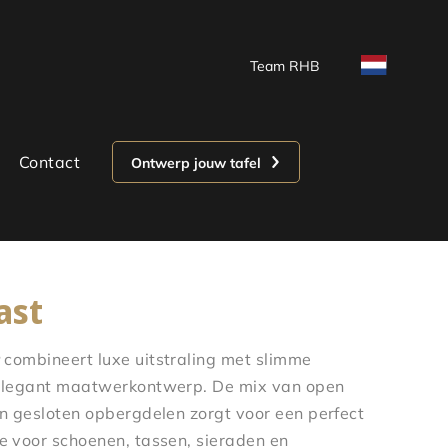
Team RHB
Contact
Ontwerp jouw tafel
ast
combineert luxe uitstraling met slimme
 elegant maatwerkontwerp. De mix van open
n gesloten opbergdelen zorgt voor een perfect
e voor schoenen, tassen, sieraden en