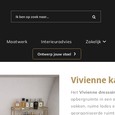
Ik ben op zoek naar...
Maatwerk
Interieuradvies
Zakelijk
Ontwerp jouw stoel
Vivienne k
Het
Vivienne dressoir
opbergruimte in een
vakken, ruime lades e
georganiseerde ruimt