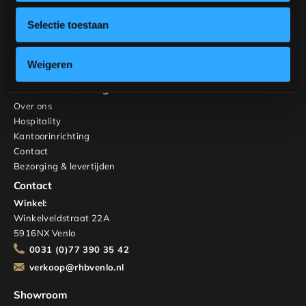
Banken
Stoelen
Selectie toestaan
Kasten en TV-meubels
Maatwerk
Weigeren
Interieuradvies
RHB Home & Living
Over ons
Hospitality
Kantoorinrichting
Contact
Bezorging & levertijden
Contact
Winkel:
Winkelveldstraat 22A
5916NX Venlo
0031 (0)77 390 35 42
verkoop@rhbvenlo.nl
Showroom