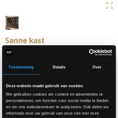
Sanne kast
De
Sanne kast
combineert een open en speels design met volop
praktische opbergruimte. De asymmetrische vakverdeling geeft
het meubel een moderne uitstraling en biedt alle ruimte om
boeken, accessoires en decoratie stijlvol te presenteren. De
Toestemming
Details
Over
gesloten onderkasten zorgen voor extra rust en opberggemak,
waardoor de Sanne kast perfect past in een strak en
georganiseerd interieur. Een echte blikvanger die functionaliteit
Deze website maakt gebruik van cookies
en design moeiteloos samenbrengt.
We gebruiken cookies om content en advertenties te
Benieuwd naar de mogelijkheden? Kom langs in onze showroom
personaliseren, om functies voor social media te bieden
en ontdek de Sanne wandkast. Dankzij het maatwerk is deze
en om ons websiteverkeer te analyseren. Ook delen we
volledig samen te stellen in verschillende kleuren, opstellingen
informatie over uw gebruik van onze site met onze
en afmetingen.