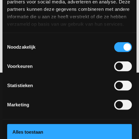
partners voor social media, adverteren en analyse. Deze
partners kunnen deze gegevens combineren met andere
Zoals getoond: Hoogte: 253,9 cm | Breedte: 298 cm | Diepte: 40
cm
informatie die u aan ze heeft verstrekt of die ze hebben
verzameld op basis van uw gebruik van hun services.
Maak een afspraak
Toestemmingsselectie
Wil je dit product in het echt bekijken? Bezoek onze showroom
Noodzakelijk
en ontdek de verschillende materialen, kleuren en opstellingen.
Maak een afspraak via
verkoop@rhbvenlo.nl
of
077-3903542
.
Voorkeuren
Onze collectie
Statistieken
Meubels
Tafels
Stoelen
Marketing
Ontwerp jouw tafel
Ontwerp jouw stoel
Inspiratie
Alles toestaan
Tafels