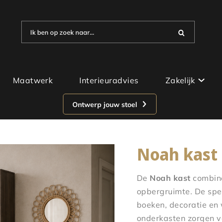
Ik ben op zoek naar...
Maatwerk
Interieuradvies
Zakelijk
Ontwerp jouw stoel
Noah kast
De
Noah kast
combine
opbergruimte. De spee
boeken, decoratie en 
onderkasten zorgen vo