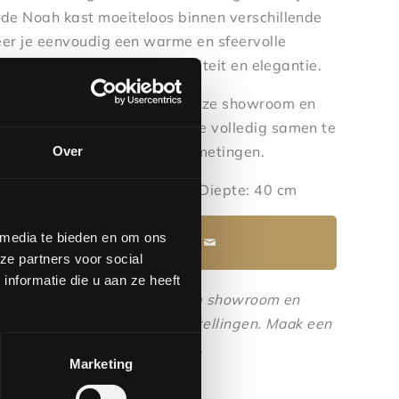
 de Noah kast moeiteloos binnen verschillende
reëer je eenvoudig een warme en sfeervolle
olle combinatie van functionaliteit en elegantie.
gelijkheden? Kom langs in onze showroom en
 Dankzij het maatwerk is deze volledig samen te
de kleuren, opstellingen en afmetingen.
Over
: 210 cm | Breedte: 90 cm | Diepte: 40 cm
 media te bieden en om ons
Maak een afspraak
ze partners voor social
nformatie die u aan ze heeft
 het echt bekijken? Bezoek onze showroom en
de materialen, kleuren en opstellingen.
Maak een
rhbvenlo.nl
of
077-3903542
.
Marketing