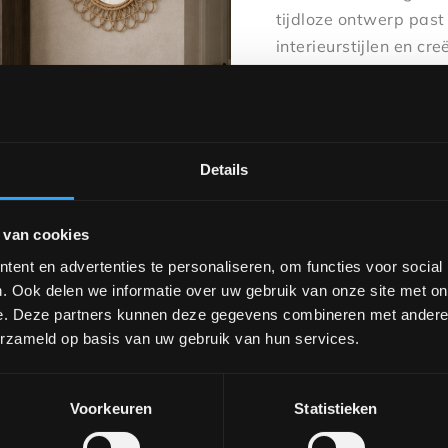
tijdloze ontwerp past
interieurstijlen en c
leefruimte. Een stijlv
Benieuwd naar de mo
ontdek de Noah kast.
stellen in verschillen
Details
Zoals getoond: Hoogte
 van cookies
ent en advertenties te personaliseren, om functies voor social
. Ook delen we informatie over uw gebruik van onze site met on
e. Deze partners kunnen deze gegevens combineren met andere i
Wil je dit product in
erzameld op basis van uw gebruik van hun services.
ontdek de verschillen
afspraak via
verkoop@
Voorkeuren
Statistieken