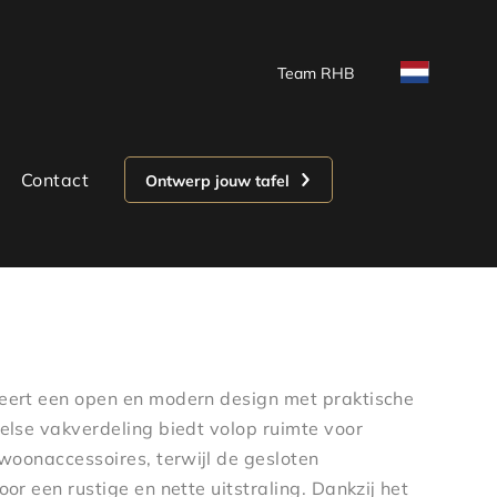
Team RHB
Contact
Ontwerp jouw tafel
ert een open en modern design met praktische
lse vakverdeling biedt volop ruimte voor
woonaccessoires, terwijl de gesloten
or een rustige en nette uitstraling. Dankzij het