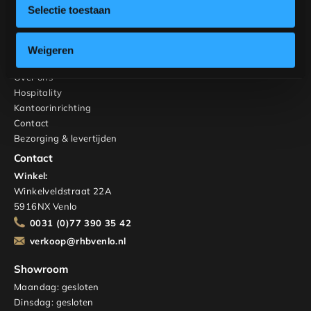
Kasten en TV-meubels
Selectie toestaan
Maatwerk
Interieuradvies
Weigeren
RHB Home & Living
Over ons
Hospitality
Kantoorinrichting
Contact
Bezorging & levertijden
Contact
Winkel:
Winkelveldstraat 22A
5916NX Venlo
0031 (0)77 390 35 42
verkoop@rhbvenlo.nl
Showroom
Maandag: gesloten
Dinsdag: gesloten