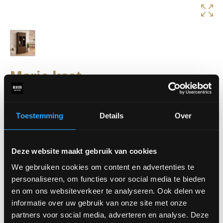
Marie kast
De
Marie kast
combineert een elegant en tijdloos design met
praktische opbergruimte. De open vakken bieden ruimte voor
decoratie en accessoires, terwijl de gesloten kasten zorgen voor
Toestemming
Details
Over
een rustige en opgeruimde uitstraling. Dankzij de strakke lijnen
en slimme indeling past de Marie kast moeiteloos binnen zowel
moderne als warme interieurs. Een stijlvolle toevoeging die sfeer
Deze website maakt gebruik van cookies
en functionaliteit perfect samenbrengt.
We gebruiken cookies om content en advertenties te
Benieuwd naar de mogelijkheden? Kom langs in onze showroom
personaliseren, om functies voor social media te bieden
en ontdek de Marie kast. Dankzij het maatwerk is deze volledig
en om ons websiteverkeer te analyseren. Ook delen we
samen te stellen in verschillende kleuren, opstellingen en
informatie over uw gebruik van onze site met onze
afmetingen.
partners voor social media, adverteren en analyse. Deze