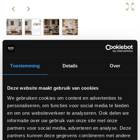
Liva
Liva bank is een elementenbank die een zachte uitstraling
combineert met optimaal zitcomfort. De royale chaise longue en
Toestemming
Details
Over
volle kussens maken deze bank perfect voor lange, ontspannen
avonden.
Deze website maakt gebruik van cookies
Dankzij het modulaire ontwerp creëer je eenvoudig een
opstelling die perfect past bij jouw interieur. Kom de Liva bank
We gebruiken cookies om content en advertenties te
ontdekken in onze showroom!
personaliseren, om functies voor social media te bieden
en om ons websiteverkeer te analyseren. Ook delen we
Deze bank is in verschillende stoffen en opstellingen
informatie over uw gebruik van onze site met onze
beschikbaar.
partners voor social media, adverteren en analyse. Deze
Prijs is vanaf €1948,-
partners kunnen deze gegevens combineren met andere