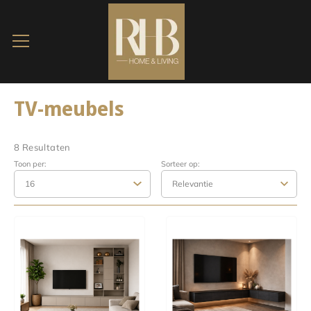
TV-meubels
8 Resultaten
Toon per:
Sorteer op: