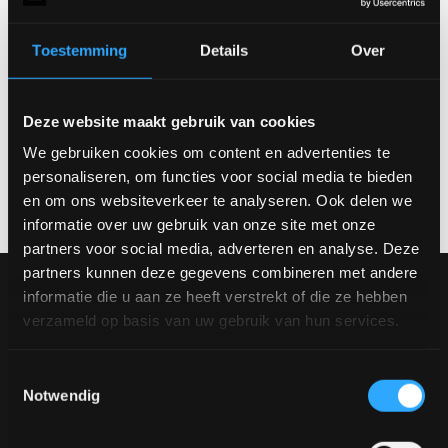
Haben Sie Kommentare oder andere Wünsche?
Lassen Sie es uns wissen!
Toestemming
Details
Over
Deze website maakt gebruik van cookies
We gebruiken cookies om content en advertenties te
Senden
personaliseren, om functies voor social media te bieden
en om ons websiteverkeer te analyseren. Ook delen we
informatie over uw gebruik van onze site met onze
partners voor social media, adverteren en analyse. Deze
partners kunnen deze gegevens combineren met andere
Unsere Sammlung
informatie die u aan ze heeft verstrekt of die ze hebben
Möbel
verzameld op basis van uw gebruik van hun services.
Tische
Stühle
Toestemmingsselectie
Gestalten Sie Ihren Tisch
Notwendig
Gestalten Sie Ihren Stuhl
Inspiration