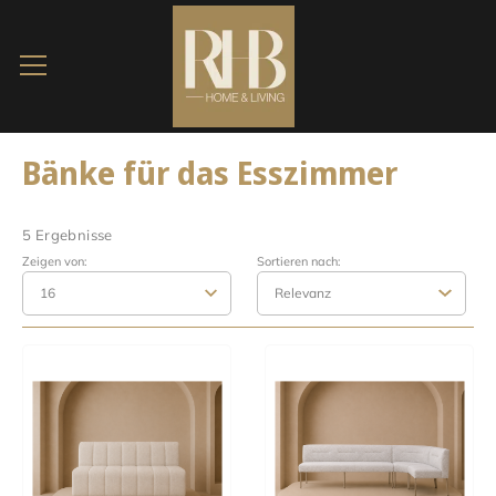
Bänke für das Esszimmer
5 Ergebnisse
Zeigen von:
Sortieren nach: