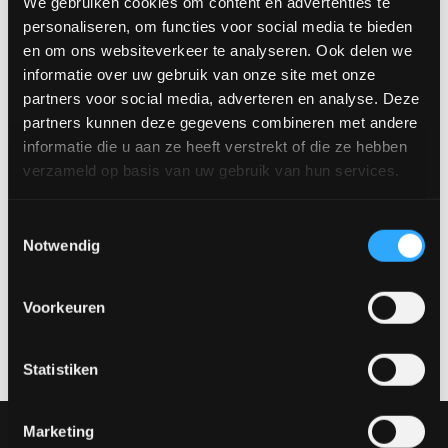
We gebruiken cookies om content en advertenties te
personaliseren, om functies voor social media te bieden
en om ons websiteverkeer te analyseren. Ook delen we
informatie over uw gebruik van onze site met onze
partners voor social media, adverteren en analyse. Deze
partners kunnen deze gegevens combineren met andere
Esszimmerbank Sedona
informatie die u aan ze heeft verstrekt of die ze hebben
verzameld op basis van uw gebruik van hun services.
Haben Sie Fragen zu unseren
Toestemmingsselectie
Esszimmerbänken?
Notwendig
Haben Sie Fragen zu unseren Esszimmerbänken? Nehmen
Sie Kontakt auf und stellen Sie Ihre Frage an RHB Home &
Voorkeuren
Living.
Kontakt aufnehmen
Statistiken
Marketing
Unsere Sammlung