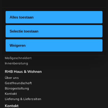
Möbel
Tische
Stühle
Alles toestaan
Gestalten Sie Ihren Tisch
Gestalten Sie Ihren Stuhl
Inspiration
Selectie toestaan
Tische
Banken
Weigeren
Stühle
Schränke und TV-Möbel
Maßgeschneidert
Innenberatung
RHB Haus & Wohnen
Über uns
Gastfreundschaft
Bürogestaltung
Kontakt
Lieferung & Lieferzeiten
Kontakt