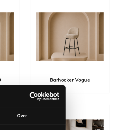
0
Barhocker Vogue
Over