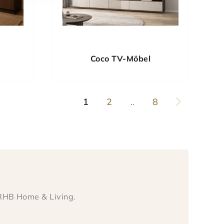
Coco TV-Möbel
1
2
..
8
 RHB Home & Living.