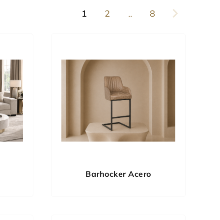
1
2
..
8
Barhocker Acero