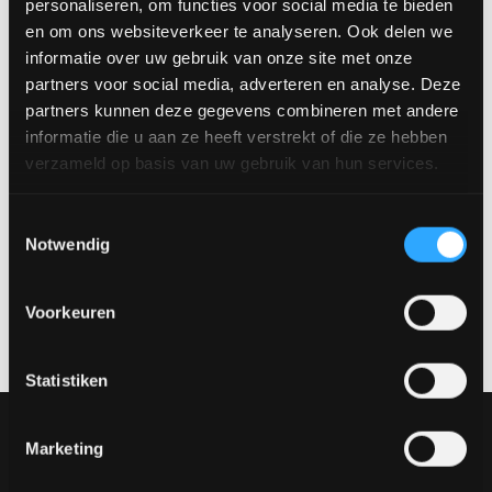
personaliseren, om functies voor social media te bieden
unseren Showroom in Venlo und konfigurieren Sie Ihren
en om ons websiteverkeer te analyseren. Ook delen we
perfekten Esstisch nach Ihren Wünschen.
informatie over uw gebruik van onze site met onze
Verfügbare Größen:
partners voor social media, adverteren en analyse. Deze
180 x 110 cm
partners kunnen deze gegevens combineren met andere
200 x 110 cm
informatie die u aan ze heeft verstrekt of die ze hebben
220 x 110 cm
verzameld op basis van uw gebruik van hun services.
240 x 110 cm
Vereinbaren Sie einen Termin
Toestemmingsselectie
Notwendig
Möchtest du dir dieses Produkt in natura ansehen? Besuche
unseren Showroom und entdecke die verschiedenen
Materialien, Farben und Aufstellungen.
Vereinbaren Sie einen
Voorkeuren
Termin über
verkoop@rhbvenlo.nl
oder
077-3903542
.
Statistiken
Unsere Sammlung
Marketing
Möbel
Tische