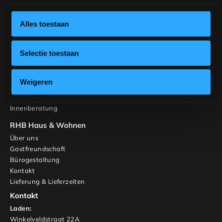
Stühle
Gestalten Sie Ihren Tisch
Alles toestaan
Gestalten Sie Ihren Stuhl
Inspiration
Selectie toestaan
Tische
Banken
Stühle
Weigeren
Schränke und TV-Möbel
Maßgeschneidert
Innenberatung
RHB Haus & Wohnen
Über uns
Gastfreundschaft
Bürogestaltung
Kontakt
Lieferung & Lieferzeiten
Kontakt
Laden:
Winkelveldstraat 22A