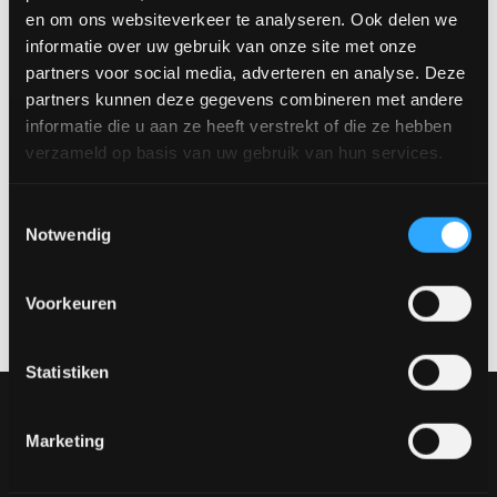
Größen, Plattenformen, Farben und Gestelle. Besuchen Sie
en om ons websiteverkeer te analyseren. Ook delen we
unseren Showroom in Venlo und konfigurieren Sie Ihren
informatie over uw gebruik van onze site met onze
perfekten Esstisch nach Ihren Wünschen.
partners voor social media, adverteren en analyse. Deze
Verfügbare Größen:
partners kunnen deze gegevens combineren met andere
130 cm
informatie die u aan ze heeft verstrekt of die ze hebben
140 cm
verzameld op basis van uw gebruik van hun services.
Vereinbaren Sie einen Termin
Toestemmingsselectie
Notwendig
Möchtest du dir dieses Produkt in natura ansehen? Besuche
unseren Showroom und entdecke die verschiedenen
Materialien, Farben und Aufstellungen.
Vereinbaren Sie einen
Voorkeuren
Termin über
verkoop@rhbvenlo.nl
oder
077-3903542
.
Statistiken
Unsere Sammlung
Möbel
Marketing
Tische
Stühle