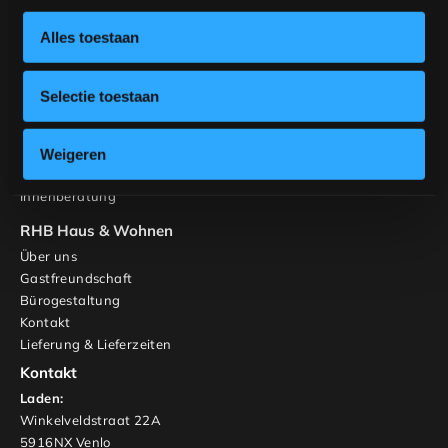
Gestalten Sie Ihren Tisch
Gestalten Sie Ihren Stuhl
Alles toestaan
Inspiration
Tische
Selectie toestaan
Banken
Stühle
Schränke und TV-Möbel
Weigeren
Maßgeschneidert
Innenberatung
RHB Haus & Wohnen
Über uns
Gastfreundschaft
Bürogestaltung
Kontakt
Lieferung & Lieferzeiten
Kontakt
Laden:
Winkelveldstraat 22A
5916NX Venlo