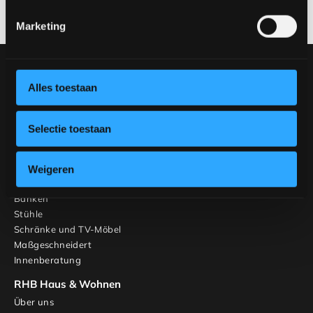
Termin über
verkoop@rhbvenlo.nl
oder
077-3903542
.
Marketing
Unsere Sammlung
Möbel
Alles toestaan
Tische
Stühle
Selectie toestaan
Gestalten Sie Ihren Tisch
Gestalten Sie Ihren Stuhl
Inspiration
Weigeren
Tische
Banken
Stühle
Schränke und TV-Möbel
Maßgeschneidert
Innenberatung
RHB Haus & Wohnen
Über uns