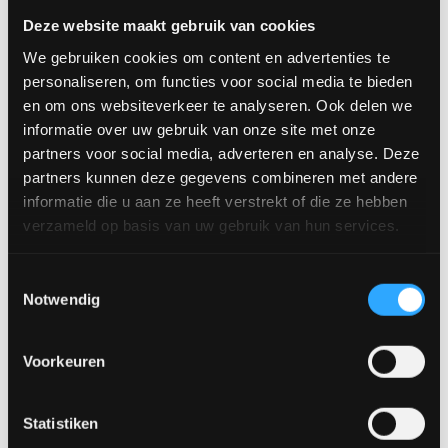
sich den Konfigurator an und entdecken Sie alle verfügbaren
Deze website maakt gebruik van cookies
Größen, Plattenformen, Farben und Gestelle. Besuchen Sie
unseren Showroom in Venlo und konfigurieren Sie Ihren
We gebruiken cookies om content en advertenties te
perfekten Esstisch nach Ihren Wünschen.
personaliseren, om functies voor social media te bieden
en om ons websiteverkeer te analyseren. Ook delen we
Verfügbare Größen:
informatie over uw gebruik van onze site met onze
160 x 100 cm
partners voor social media, adverteren en analyse. Deze
180 x 100 cm
200 x 100 cm
partners kunnen deze gegevens combineren met andere
220 x 100 cm
informatie die u aan ze heeft verstrekt of die ze hebben
220 x 110 cm
verzameld op basis van uw gebruik van hun services.
240 x 100 cm
240 x 110 cm
Toestemmingsselectie
260 x 100 cm
Notwendig
260 x 110 cm
Vereinbaren Sie einen Termin
Voorkeuren
Möchtest du dir dieses Produkt in natura ansehen? Besuche
unseren Showroom und entdecke die verschiedenen
Statistiken
Materialien, Farben und Aufstellungen.
Vereinbaren Sie einen