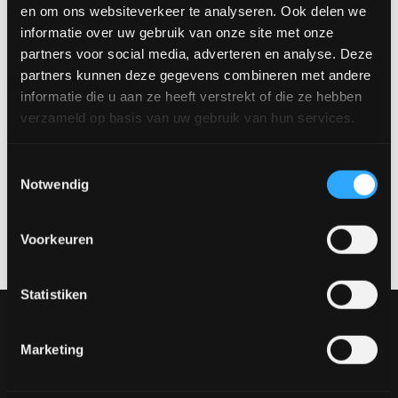
en om ons websiteverkeer te analyseren. Ook delen we
Groß: 70 x 30 cm
informatie over uw gebruik van onze site met onze
Klein: 60 x 40 cm
partners voor social media, adverteren en analyse. Deze
Preis:
partners kunnen deze gegevens combineren met andere
Klein: 269 €
informatie die u aan ze heeft verstrekt of die ze hebben
Groß: 299 €
verzameld op basis van uw gebruik van hun services.
Vereinbaren Sie einen Termin
Toestemmingsselectie
Notwendig
Möchtest du dir dieses Produkt in natura ansehen? Besuche
unseren Showroom und entdecke die verschiedenen
Materialien, Farben und Aufstellungen.
Vereinbaren Sie einen
Voorkeuren
Termin über
verkoop@rhbvenlo.nl
oder
077-3903542
.
Statistiken
Unsere Sammlung
Möbel
Marketing
Tische
Stühle