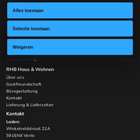
Gestalten Sie Ihren Tisch
Gestalten Sie Ihren Stuhl
Alles toestaan
Inspiration
Tische
Selectie toestaan
Banken
Stühle
Schränke und TV-Möbel
Weigeren
Maßgeschneidert
Innenberatung
RHB Haus & Wohnen
Über uns
Gastfreundschaft
Bürogestaltung
Kontakt
Lieferung & Lieferzeiten
Kontakt
Laden:
Winkelveldstraat 22A
5916NX Venlo