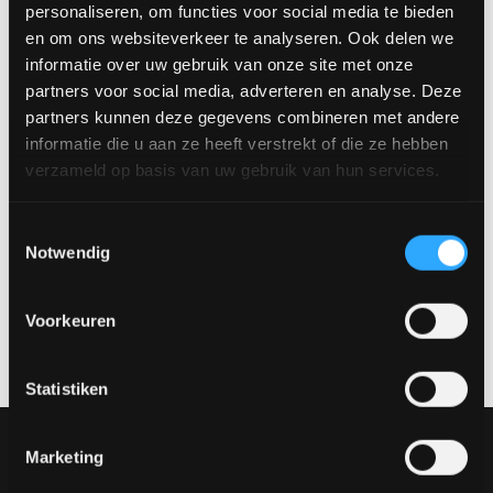
personaliseren, om functies voor social media te bieden
Groß: 83 x 72 cm
en om ons websiteverkeer te analyseren. Ook delen we
Medium: 70 x 47 cm
informatie over uw gebruik van onze site met onze
Klein: 50 x 33 cm
partners voor social media, adverteren en analyse. Deze
Preis:
partners kunnen deze gegevens combineren met andere
Klein: 249 €
informatie die u aan ze heeft verstrekt of die ze hebben
Mittel: 349,- €
verzameld op basis van uw gebruik van hun services.
Groß: 499 €
Vereinbaren Sie einen Termin
Toestemmingsselectie
Notwendig
Möchtest du dir dieses Produkt in natura ansehen? Besuche
unseren Showroom und entdecke die verschiedenen
Voorkeuren
Materialien, Farben und Aufstellungen.
Vereinbaren Sie einen
Termin über
verkoop@rhbvenlo.nl
oder
077-3903542
.
Statistiken
Unsere Sammlung
Marketing
Möbel