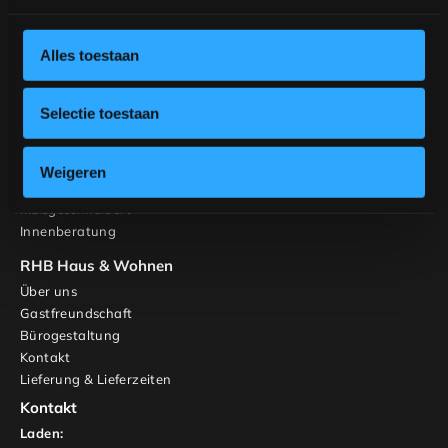
Tische
Stühle
Gestalten Sie Ihren Tisch
Alles toestaan
Gestalten Sie Ihren Stuhl
Inspiration
Selectie toestaan
Tische
Banken
Stühle
Weigeren
Schränke und TV-Möbel
Maßgeschneidert
Innenberatung
RHB Haus & Wohnen
Über uns
Gastfreundschaft
Bürogestaltung
Kontakt
Lieferung & Lieferzeiten
Kontakt
Laden: