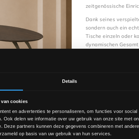
zeitgenössische Einric
Dank seines verspielte
sondern auch ein echt
Tische einzeln oder 
dynamischen Gesamtb
Sind Sie neugierig au
unseren Ausstellungs
verschiedenen Design
Details
Abmessungen:
Groß: 100 x 37 cm
 van cookies
Klein: 80 x 30 cm
ent en advertenties te personaliseren, om functies voor social
Preis:
. Ook delen we informatie over uw gebruik van onze site met on
Klein: 649 €
e. Deze partners kunnen deze gegevens combineren met andere i
erzameld op basis van uw gebruik van hun services.
Groß: 679 €