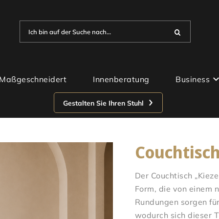
Ich bin auf der Suche nach...
Maßgeschneidert
Innenberatung
Business
Gestalten Sie Ihren Stuhl
Couchtisch
Der Couchtisch „Kiez
Form, die von einem na
Rundungen sorgen für 
wodurch sich dieser T