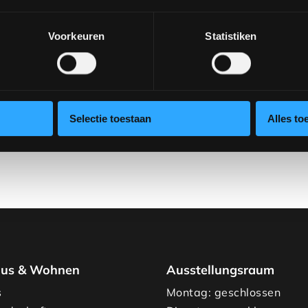
Voorkeuren
Statistiken
Möchtest du dir diese
Showroom und entdeck
Aufstellungen.
Verein
Selectie toestaan
Alles to
verkoop@rhbvenlo.nl
us & Wohnen
Ausstellungsraum
s
Montag: geschlossen