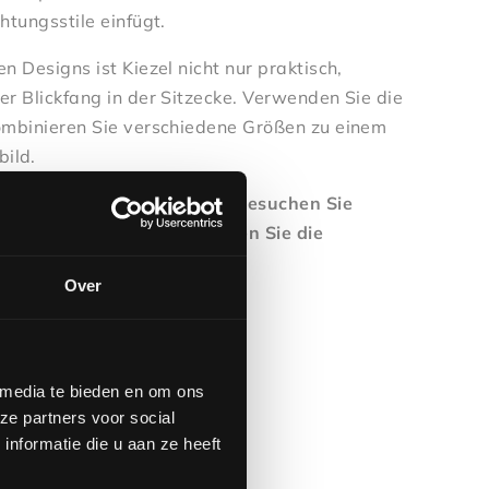
htungsstile einfügt.
n Designs ist Kiezel nicht nur praktisch,
er Blickfang in der Sitzecke. Verwenden Sie die
kombinieren Sie verschiedene Größen zu einem
ild.
f die vielen Möglichkeiten? Besuchen Sie
raum in Venlo und entdecken Sie die
s, Farben und Materialien.
Over
 media te bieden en om ons
ze partners voor social
nformatie die u aan ze heeft