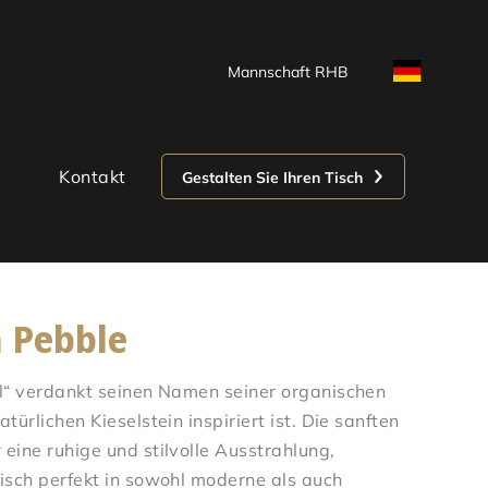
Mannschaft RHB
Kontakt
Gestalten Sie Ihren Tisch
 Pebble
el“ verdankt seinen Namen seiner organischen
türlichen Kieselstein inspiriert ist. Die sanften
eine ruhige und stilvolle Ausstrahlung,
isch perfekt in sowohl moderne als auch