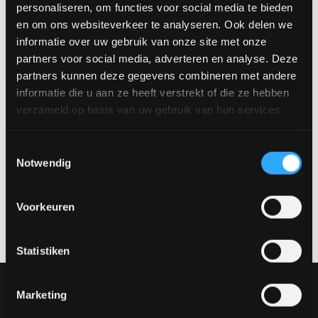
personaliseren, om functies voor social media te bieden
Groß: 90 x 90 x 45 cm
en om ons websiteverkeer te analyseren. Ook delen we
Mittel: 60 × 60 × 45 cm
informatie over uw gebruik van onze site met onze
Klein: 40 x 40 x 50 cm
partners voor social media, adverteren en analyse. Deze
Preis:
partners kunnen deze gegevens combineren met andere
Klein: 129 €
informatie die u aan ze heeft verstrekt of die ze hebben
Mittel: 159,- €
verzameld op basis van uw gebruik van hun services.
Groß: 249 €
Vereinbaren Sie einen Termin
Toestemmingsselectie
Notwendig
Möchtest du dir dieses Produkt in natura ansehen? Besuche
unseren Showroom und entdecke die verschiedenen
Voorkeuren
Materialien, Farben und Aufstellungen.
Vereinbaren Sie einen
Termin über
verkoop@rhbvenlo.nl
oder
077-3903542
.
Statistiken
Unsere Sammlung
Marketing
Möbel