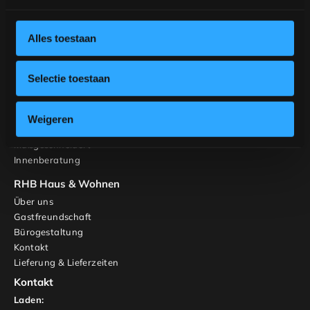
Tische
Stühle
Gestalten Sie Ihren Tisch
Alles toestaan
Gestalten Sie Ihren Stuhl
Inspiration
Selectie toestaan
Tische
Banken
Stühle
Weigeren
Schränke und TV-Möbel
Maßgeschneidert
Innenberatung
RHB Haus & Wohnen
Über uns
Gastfreundschaft
Bürogestaltung
Kontakt
Lieferung & Lieferzeiten
Kontakt
Laden: