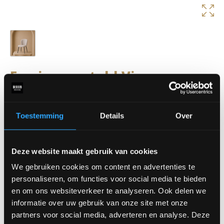
Esszimmerstuhl Vino
Der Esszimmerstuhl „Vino“ verbindet Komfort mit elegantem
Design. Die abgerundete Rückenlehne und die weiche
Toestemming
Details
Over
Sitzfläche sorgen für eine einladende Atmosphäre am Tisch.
Abmessungen:
Breite: 49 cm
Deze website maakt gebruik van cookies
Tiefe: 62 cm
Rückenhöhe: 85 cm
We gebruiken cookies om content en advertenties te
Sitzhöhe: 50 cm
personaliseren, om functies voor social media te bieden
en om ons websiteverkeer te analyseren. Ook delen we
Erhältlich in verschiedenen Stoffen.
informatie over uw gebruik van onze site met onze
Der Preis beginnt bei 129,- €
partners voor social media, adverteren en analyse. Deze