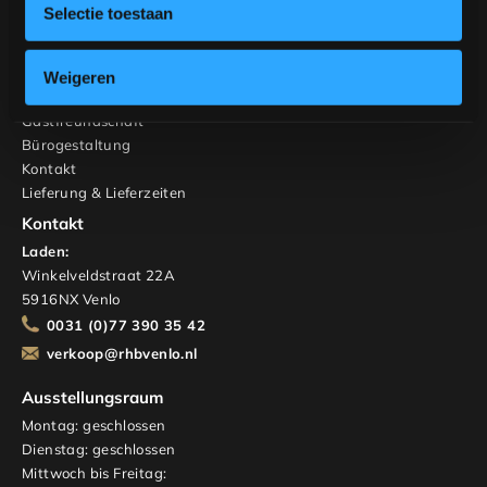
Maßgeschneidert
Selectie toestaan
Innenberatung
RHB Haus & Wohnen
Weigeren
Über uns
Gastfreundschaft
Bürogestaltung
Kontakt
Lieferung & Lieferzeiten
Kontakt
Laden:
Winkelveldstraat 22A
5916NX Venlo
0031 (0)77 390 35 42
verkoop@rhbvenlo.nl
Ausstellungsraum
Montag: geschlossen
Dienstag: geschlossen
Mittwoch bis Freitag: