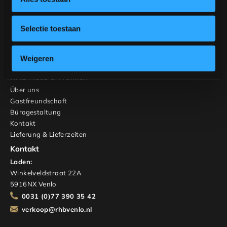
Tische
Banken
Stühle
Selectie toestaan
Schränke und TV-Möbel
Maßgeschneidert
Weigeren
Innenberatung
RHB Haus & Wohnen
Über uns
Gastfreundschaft
Bürogestaltung
Kontakt
Lieferung & Lieferzeiten
Kontakt
Laden:
Winkelveldstraat 22A
5916NX Venlo
0031 (0)77 390 35 42
verkoop@rhbvenlo.nl