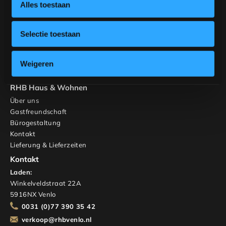
Inspiration
Alles toestaan
Tische
Banken
Selectie toestaan
Stühle
Schränke und TV-Möbel
Maßgeschneidert
Weigeren
Innenberatung
RHB Haus & Wohnen
Über uns
Gastfreundschaft
Bürogestaltung
Kontakt
Lieferung & Lieferzeiten
Kontakt
Laden:
Winkelveldstraat 22A
5916NX Venlo
0031 (0)77 390 35 42
verkoop@rhbvenlo.nl