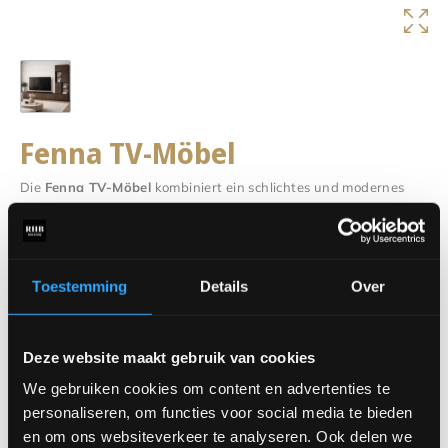
Fenna TV-Möbel
Die
Fenna TV-Möbel
kombiniert ein schlichtes und modernes
Design mit praktischem Stauraum. Der Mix aus geschlossenen
und offenen Fächern schafft ein stilvolles Gleichgewicht
zwischen Ruhe und Dekoration im Wohnzimmer. Perfekt, um
Accessoires, Bücher und Geräte ordentlich zu verstauen und
Toestemming
Details
Over
ansprechend zu präsentieren. Dank seines zeitlosen Designs
fügt sich der Fenna-Schrank mühelos in verschiedene
Einrichtungsstile ein und schafft mit Leichtigkeit einen warmen,
Deze website maakt gebruik van cookies
modernen Look.
We gebruiken cookies om content en advertenties te
Neugierig auf die Möglichkeiten? Schauen Sie doch mal in
personaliseren, om functies voor social media te bieden
unserem Showroom vorbei und entdecken Sie den Fenna-TV-
en om ons websiteverkeer te analyseren. Ook delen we
Schrank. Dank der individuellen Anfertigung lässt er sich ganz