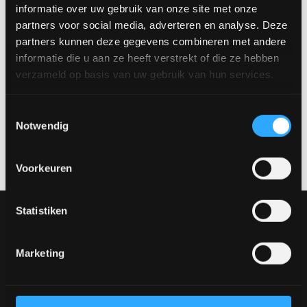
informatie over uw gebruik van onze site met onze
nach Ihren Wünschen in verschiedenen Farben, Anordnungen
partners voor social media, adverteren en analyse. Deze
und Abmessungen zusammenstellen.
partners kunnen deze gegevens combineren met andere
Wie abgebildet: Höhe: 265 cm | Breite: 420 cm | Tiefe: 40 cm
informatie die u aan ze heeft verstrekt of die ze hebben
verzameld op basis van uw gebruik van hun services.
Vereinbaren Sie einen Termin
Möchtest du dir dieses Produkt in natura ansehen? Besuche
Toestemmingsselectie
Notwendig
unseren Showroom und entdecke die verschiedenen
Materialien, Farben und Aufstellungen.
Vereinbaren Sie einen
Termin über
verkoop@rhbvenlo.nl
oder
077-3903542
.
Voorkeuren
Statistiken
Unsere Sammlung
Möbel
Tische
Marketing
Stühle
Gestalten Sie Ihren Tisch
Gestalten Sie Ihren Stuhl